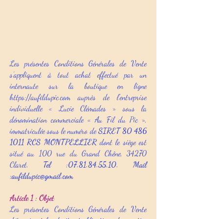
Les présentes Conditions Générales de Vente
s’appliquent à tout achat effectué par un
internaute sur la boutique en ligne
https://aufildupic.com
auprès de l’entreprise
individuelle « Lucie Clémades » sous la
dénomination commerciale « Au Fil du Pic »,
immatriculée sous le numéro de
SIRET
80 486
1011
RCS MONTPELLIER
dont le siège est
situé au 100 rue du Grand Chêne, 34270
Claret.
Tel :
07.81.84.55.10
. Mail
:
aufildupic@gmail.com
Article 1 : Objet
Les présentes Conditions Générales de Vente