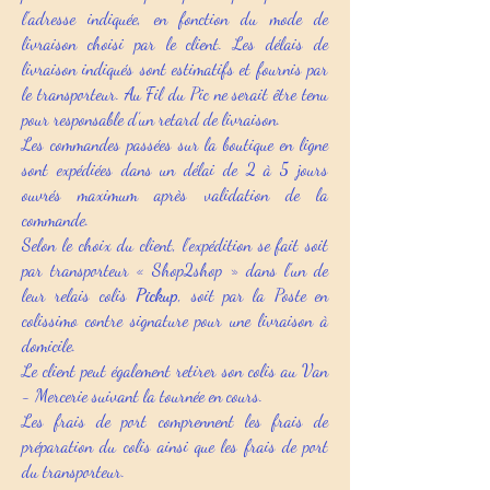
l’adresse indiquée, en fonction du mode de
livraison choisi par le client. Les délais de
livraison indiqués sont estimatifs et fournis par
le transporteur. Au Fil du Pic ne serait être tenu
pour responsable d’un retard de livraison.
Les commandes passées sur la boutique en ligne
sont expédiées dans un délai de 2 à 5 jours
ouvrés maximum après validation de la
commande.
Selon le choix du client, l’expédition se fait soit
par transporteur « Shop2shop » dans l’un de
leur relais colis
Pickup
, soit par la Poste en
colissimo contre signature pour une livraison à
domicile.
Le client peut également retirer son colis au Van
- Mercerie suivant la tournée en cours.
Les frais de port comprennent les frais de
préparation du colis ainsi que les frais de port
du transporteur.