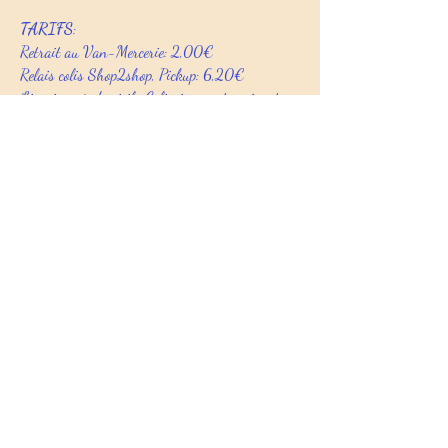
TARIFS
:
Retrait au Van-Mercerie: 2,00€
Relais colis Shop2shop, Pickup: 6,20€
Livraison à domicile Colissimo contre signature:
13,00€
Au Fil du Pic décline toute responsabilité quant à
l’allongement des délais de livraison du fait du
transporteur, notamment en cas de perte ou vol
des produits, d’intempéries ou de grève.
Le client est responsable du suivi de son colis.
En cas de constat de colis endommagé, le client, se
trouvant en présence du livreur au moment de la
réception, doit prendre une photo du colis
endommagé et le refuser.
Si l’avis d’expédition, le numéro de suivi, indique
que le colis a été livré et que le transporteur
confirme que le colis a été livré à l’adresse