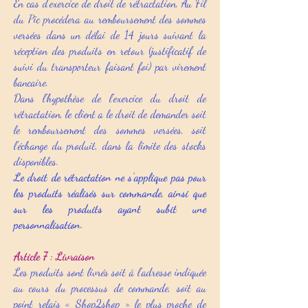
En cas d’exercice de droit de rétractation, Au Fil
du Pic procédera au remboursement des sommes
versées dans un délai de 14 jours suivant la
réception des produits en retour (justificatif de
suivi du transporteur faisant foi) par virement
bancaire.
Dans l’hypothèse de l’exercice du droit de
rétractation, le client a le droit de demander soit
le remboursement des sommes versées, soit
l’échange du produit, dans la limite des stocks
disponibles.
Le droit de rétractation ne s’applique pas pour
les produits réalisés sur commande, ainsi que
sur les produits ayant subit une
personnalisation.
Article 7 : Livraison
Les produits sont livrés soit à l’adresse indiquée
au cours du processus de commande, soit au
point relais « Shop2shop » le plus proche de