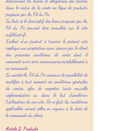
déterminent les droits et obligations des parties
dans le cadre de la vente en ligne de produits
proposés par Au Fil du Pic.
La liste et le descriptif des biens proposés par Au
Fil du Pic peuvent être consultés sur le site
aufildupic.fr.
L’achat d’un produit à travers le présent site
implique une acceptation sans réserve par le client
des présentes conditions de vente dont il
reconnaît avoir pris connaissance préalablement à
sa commande.
La société Au Fil du Pic conserve la possibilité de
modifier à tout moment ces conditions générales
de ventes, afin de respecter toute nouvelle
réglementation ou dans le but d’améliorer
l’utilisation de son site. De ce fait, les conditions
applicables seront celles en vigueur à la date de
la commande du client.
Article 2. Produits