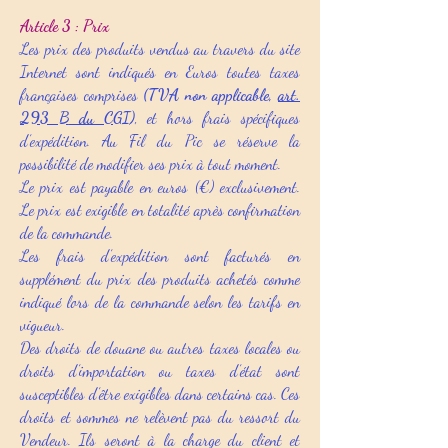
Article 3 : Prix
Les prix des produits vendus au travers du site
Internet sont indiqués en Euros toutes taxes
françaises comprises
(TVA non applicable,
art.
293 B
du CGI
)
, et hors frais spécifiques
d’expédition. Au Fil du Pic se réserve la
possibilité de modifier ses prix à tout moment.
Le prix est payable en euros (€) exclusivement.
Le prix est exigible en totalité après confirmation
de la commande.
Les frais d’expédition sont facturés en
supplément du prix des produits achetés comme
indiqué lors de la commande selon les tarifs en
vigueur.
Des droits de douane ou autres taxes locales ou
droits d’importation ou taxes d’état sont
susceptibles d’être exigibles dans certains cas. Ces
droits et sommes ne relèvent pas du ressort du
Vendeur. Ils seront à la charge du client et