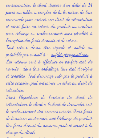
consommation, le client dispose d’un délai de
14
jours
ouvrables à compter de la livraison de leur
commande pour exercer son droit de rétractation
et ainsi faire un retour du produit au vendeur
pour échange ou remboursement sans pénalité, à
l’exception des frais d’envois et de retour.
Tout retour devra être signalé et validé au
préalable par e-mail à :
aufildupic@gmail.com
Les retours sont à effectuer en parfait état de
revente : dans leur emballage, leur état d’origine
et complets. Tout dommage subi par le produit à
cette occasion peut entraîner un échec au droit de
rétraction.
Dans l’hypothèse de l’exercice du droit de
rétractation, le client a le droit de demander soit
le remboursement des sommes versées (hors frais
de livraison ou douane), soit l’échange du produit
(les frais d’envoi du nouveau produit seront à la
charge du client).