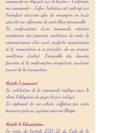
commande en cliquant sur le bouton « Confirmer
ma commande ». Enfin, l’acheteur est redirigé sur
l’interface sécurisée afin de renseigner en toute
sécurité ses références de carte bleue personnelle.
La confirmation d’une commande entraîne
acceptation des présentes conditions de vente, la
reconnaissance d’en avoir parfaite connaissance
et la renonciation à se prévaloir de ses propres
conditions d’achat. L’ensemble des données
fournies et la confirmation enregistrée vaudront
preuve de la transaction.
Article 5 paiement
La validation de la commande implique pour le
client l’obligation de payer le prix indiqué.
Le règlement de vos achats s’effectue par carte
bancaire grâce au système sécurisé
Stripe
.
Article 6 Rétractation
En vertu de l’article L121-21 du Code de la