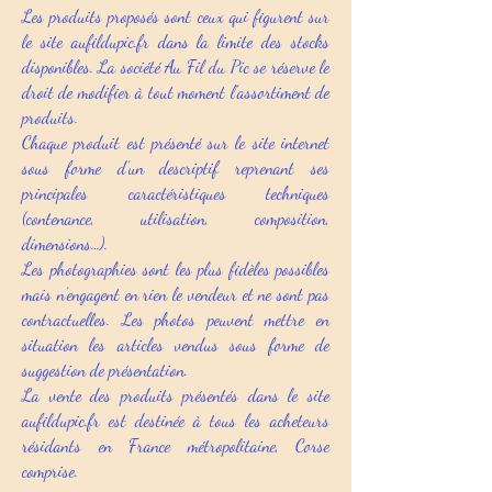
Les produits proposés sont ceux qui figurent sur
le site aufildupic.fr dans la limite des stocks
disponibles. La société Au Fil du Pic se réserve le
droit de modifier à tout moment l’assortiment de
produits.
Chaque produit est présenté sur le site internet
sous forme d’un descriptif reprenant ses
principales caractéristiques techniques
(contenance, utilisation, composition,
dimensions…).
Les photographies sont les plus fidèles possibles
mais n’engagent en rien le vendeur et ne sont pas
contractuelles. Les photos peuvent mettre en
situation les articles vendus sous forme de
suggestion de présentation.
La vente des produits présentés dans le site
aufildupic.fr est destinée à tous les acheteurs
résidants en France métropolitaine, Corse
comprise.