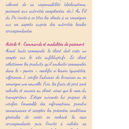
relèvent de sa responsabilité (déclarations,
paiement aux autorités compétentes, etc.). Au Fil
du Pic invite à ce titre les clients à se renseigner
sur ces aspects auprès des autorités locales
correspondantes.
Article 4 : Commande et modalités de paiement
Avant toute commande, le client doit créer un
compte sur le site aufildupic.fr. Le client
sélectionne les produits qu’il souhaite commander
dans le « panier », modifie si besoin (quantités,
références…), vérifie l’adresse de livraison ou en
renseigne une nouvelle. Puis, les frais de port sont
calculés et soumis au client, ainsi que le nom du
transporteur. L’étape suivante lui propose de
vérifier l’ensemble des informations, prendre
connaissance et accepter les présentes conditions
générales de vente en cochant la case
correspondante, puis l’invite à valider sa