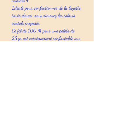
numéro 4.
Idéale pour confectionner de la layette,
toute douce, vous aimerez les coloris
pastels proposés.
Ce fil de 100 M pour une pelote de
25 gr est extrêmement confortable sur
la peau délicate de bébé. Vous
trouverez de nombreux modèles dans le
livre
Baby Merino N°1
de Rico Design.
Grâce à la structure fine du fil, les
modèles tricotés et crochetés en fil
mérinos de haute qualité sont très
délicats et agréablement légers sur la
peau.
Composition: 100% laine merino
Longueur: ∼100m / 25g
Aiguille no. 4