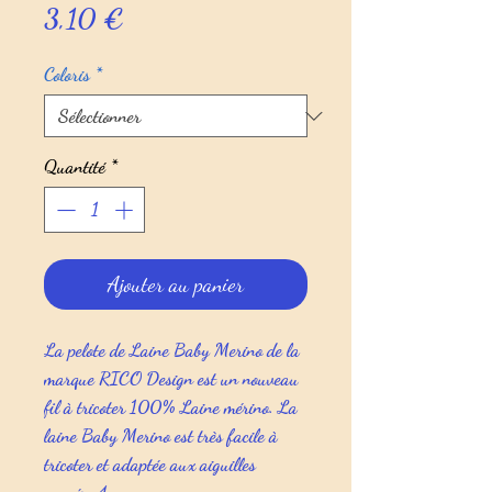
Prix
3,10 €
Coloris
*
Quantité
*
Ajouter au panier
La pelote de Laine
Baby Merino
de la
marque RICO Design est un nouveau
fil à tricoter 100% Laine mérino. La
laine Baby Merino est très facile à
tricoter et adaptée aux aiguilles