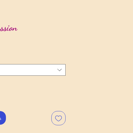
ssion
r