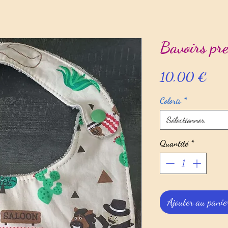
Bavoirs pre
Prix
10,00 €
Coloris
*
Sélectionner
Quantité
*
Ajouter au panie