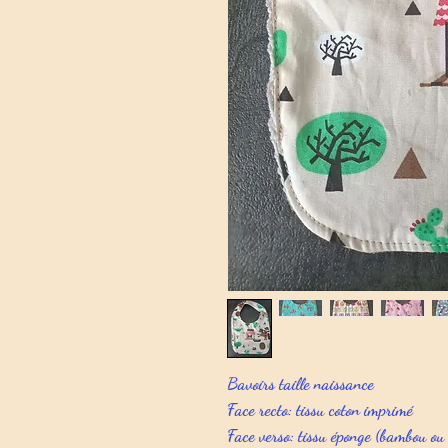
Bavoirs taille naissance
Face recto: tissu coton imprimé
Face verso: tissu éponge (bambou ou 