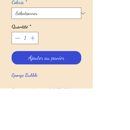
Coloris
*
Quantité
*
Ajouter au panier
Eponge Bubble
Eponge réalisée avec le fil Bubble de
Rico Design.
Fil légèrement abrasif qui permet de
nettoyer la vaisselle ou la peau sans
abimer.
Les éponges sont crochetées, ce qui