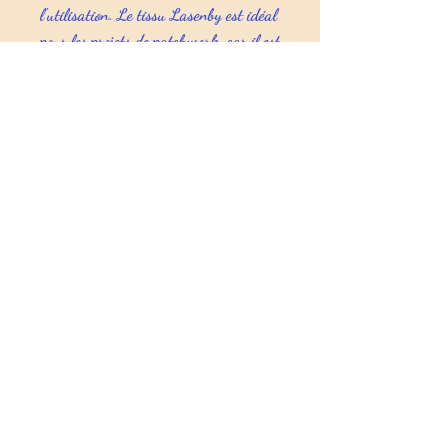
l'utilisation. Le tissu Lasenby est idéal
pour les projets de patchwork, car il est
facile à couper et à coudre, et sa
stabilité dimensionnelle signifie qu'il
est peu susceptible de se déformer ou
de se tordre pendant le processus de
couture. Il peut également être utilisé
pour la confection d'une variété
d'autres projets de couture, tels que des
robes, des jupes, des chemises, des sacs
et des accessoires.
Composition : 100% coton
Tissu imprimé
Poids : 146 grs/m²
Lavage : à froid