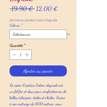
Prix
Prix
 19,90 € 
12,00 €
original
promotionnel
Dernières pelotes Cotton Degrade
Coloris
*
Quantité
*
Ajouter au panier
Le
coton Créative Cotton dégradé
est
un fil fin et doux pour confectionner de
belles écharpes, étoles et châles. Grâce
à son métrage de 800 mètres, vous