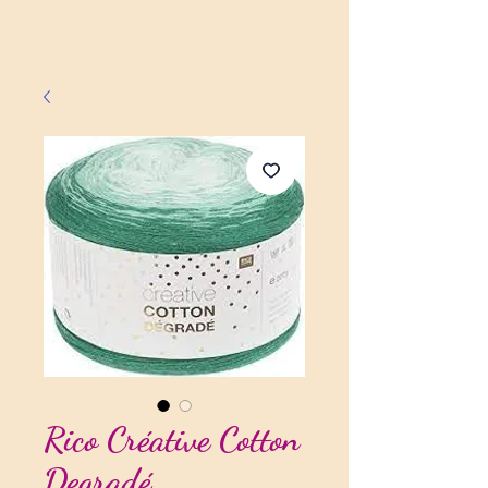
Rico Créative Cotton
Degradé