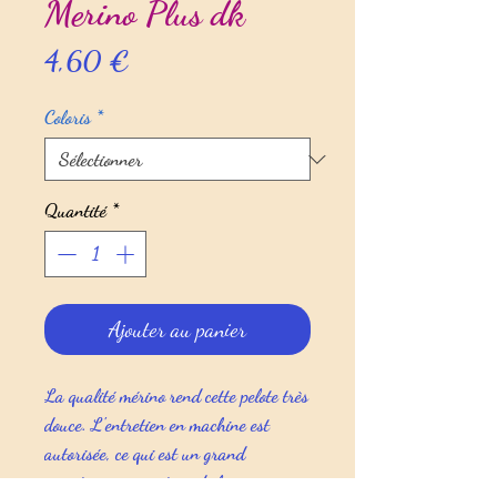
Merino Plus dk
Prix
4,60 €
Coloris
*
Quantité
*
Ajouter au panier
La qualité mérino rend cette pelote très
douce. L'entretien en machine est
autorisée, ce qui est un grand
avantage pour ce type de laine.