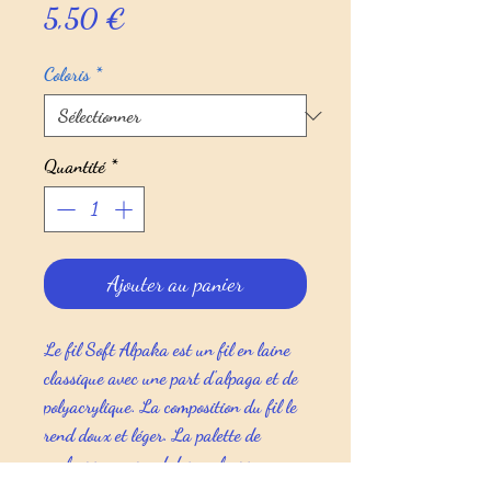
Prix
5,50 €
Coloris
*
Quantité
*
Ajouter au panier
Le fil Soft Alpaka est un fil en laine
classique avec une part d'alpaga et de
polyacrylique. La composition du fil le
rend doux et léger. La palette de
couleurs comprend des couleurs