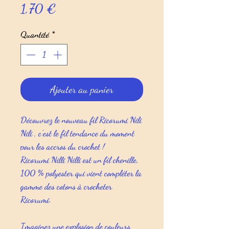
Prix
1,70 €
Quantité
*
Ajouter au panier
Découvrez le nouveau
fil Ricorumi Nili
Nili
, c'est le fil tendance du moment
pour les accros du crochet !
Ricorumi Nilli Nilli est un fil chenille,
100 % polyester qui vient compléter la
gamme des cotons à crocheter
Ricorumi.
Imaginez une explosion de couleurs