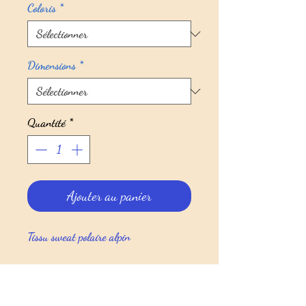
Coloris
*
Dimensions
*
Quantité
*
Ajouter au panier
Tissu sweat polaire alpin
Poids : 275 g/m²