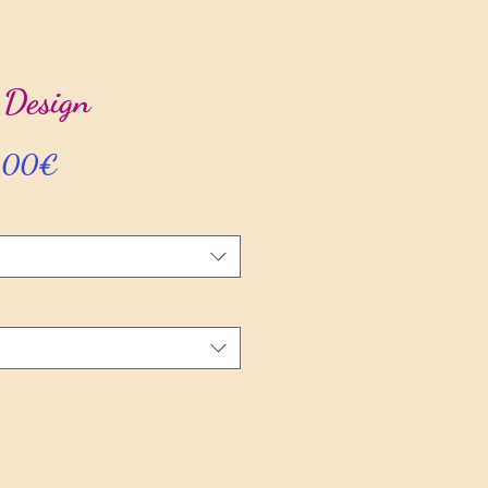
 Design
Prix
,00€
promotionnel