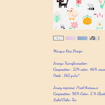
Marque Rico Design
Jerseys Transformation:
Composition : 51% coton, 46% visco
Poids : 165 gr/m²
Jersey imprimé, Pixel Animaux:
Composition: 95% Coton, 5 % Élas
Label Oeko-Tex