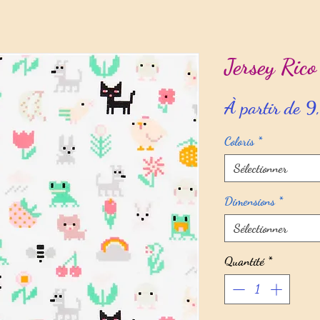
Jersey Rico
À partir de
9
Coloris
*
Sélectionner
Dimensions
*
Sélectionner
Quantité
*