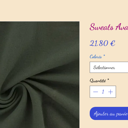
Sweats Ava
Prix
21,80 €
Coloris
*
Sélectionner
Quantité
*
Ajouter au panie