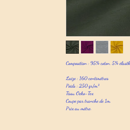
Composition : 95% coton, 5% élast
Laize : 160 centimètres
Poids : 250 gr/m²
Tissu Oeko-Tex
Coupe par tranche de 1m.
Prix au mètre.