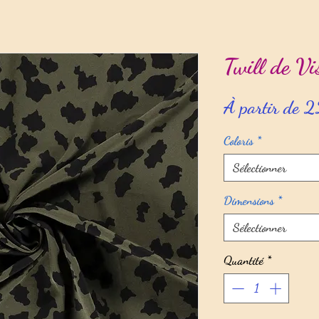
Twill de Vi
À partir de
2
Coloris
*
Sélectionner
Dimensions
*
Sélectionner
Quantité
*