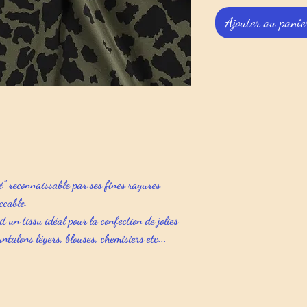
Ajouter au panie
gé" reconnaissable par ses fines rayures
ccable.
it un tissu idéal pour la confection de jolies
ntalons légers, blouses, chemisiers etc...