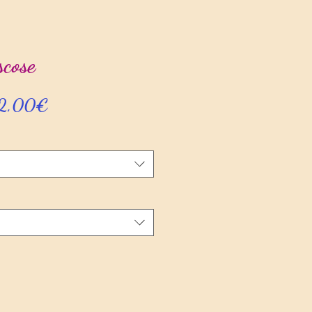
scose
Prix
2,00€
promotionnel