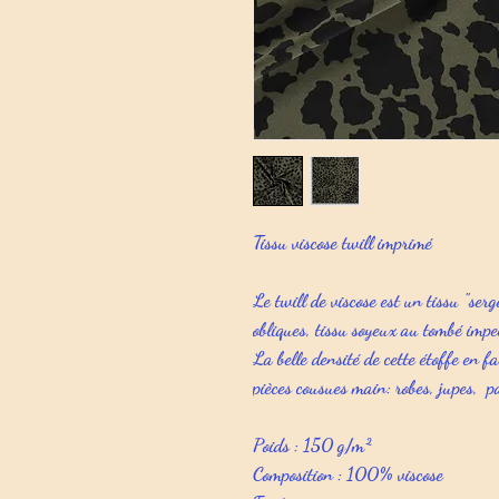
Tissu viscose twill imprimé
Le twill de viscose est un tissu "ser
obliques, tissu soyeux au tombé impe
La belle densité de cette étoffe en fa
pièces cousues main: robes, jupes, pa
Poids : 150 g/m²
Composition : 100% viscose