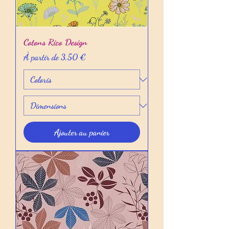
Cotons Rico Design
Prix promotionnel
À partir de
3,50 €
Ajouter au panier