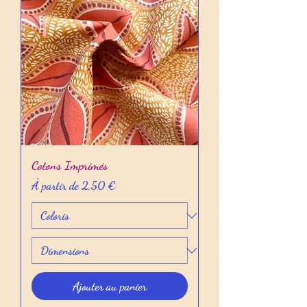
Cotons Imprimés
Prix promotionnel
À partir de
2,50 €
Ajouter au panier